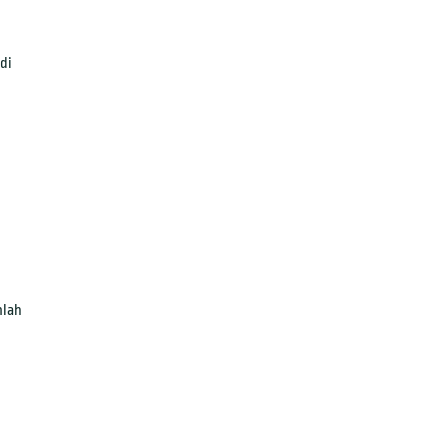
di
mlah