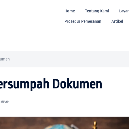
Home
Tentang Kami
Laya
Prosedur Pemesanan
Artikel
kumen
Tersumpah Dokumen
UMPAH