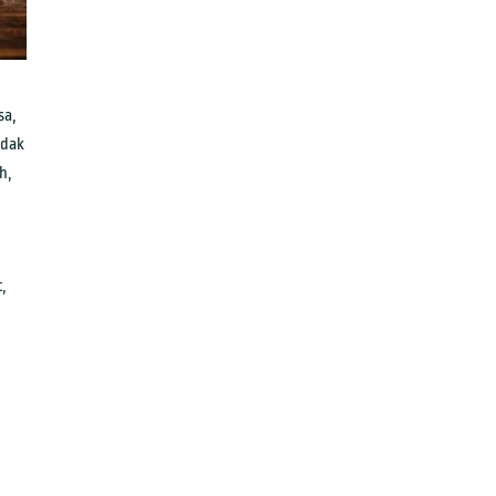
sa,
idak
h,
,