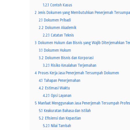
1.2.1
Contoh Kasus
2
Jenis Dokumen yang Membutuhkan Penerjemah Tersump
2.1
Dokumen Pribadi
2.2
Dokumen Akademik
2.2.1
Catatan Teknis
3
Dokumen Hukum dan Bisnis yang Wajib Diterjemahkan T
3.1
Dokumen Hukum
3.2
Dokumen Bisnis dan Korporasi
3.2.1
Risiko Kesalahan Terjemahan
4
Proses Kerja Jasa Penerjemah Tersumpah Dokumen
4.1
Tahapan Penerjemahan
4.2
Estimasi Waktu
4.2.1
Opsi Layanan
5
Manfaat Menggunakan Jasa Penerjemah Tersumpah Profes
5.1
Keakuratan Bahasa dan Istilah
5.2
Efisiensi dan Kepastian
5.2.1
Nilai Tambah