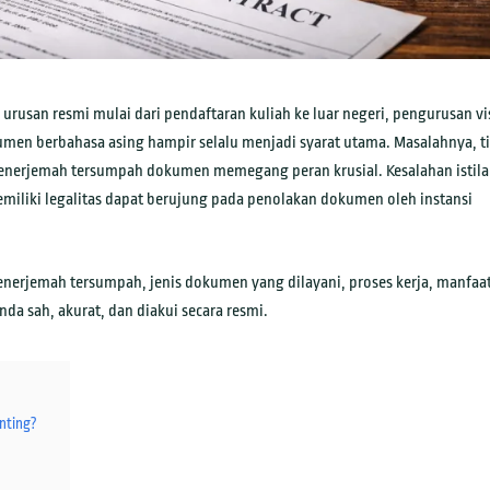
usan resmi mulai dari pendaftaran kuliah ke luar negeri, pengurusan vi
umen berbahasa asing hampir selalu menjadi syarat utama. Masalahnya, t
 penerjemah tersumpah dokumen memegang peran krusial. Kesalahan istila
emiliki legalitas dapat berujung pada penolakan dokumen oleh instansi
penerjemah tersumpah, jenis dokumen yang dilayani, proses kerja, manfaat
a sah, akurat, dan diakui secara resmi.
nting?