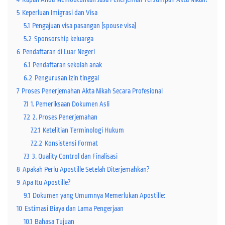
5
Keperluan Imigrasi dan Visa
5.1
Pengajuan visa pasangan (spouse visa)
5.2
Sponsorship keluarga
6
Pendaftaran di Luar Negeri
6.1
Pendaftaran sekolah anak
6.2
Pengurusan izin tinggal
7
Proses Penerjemahan Akta Nikah Secara Profesional
7.1
1. Pemeriksaan Dokumen Asli
7.2
2. Proses Penerjemahan
7.2.1
Ketelitian Terminologi Hukum
7.2.2
Konsistensi Format
7.3
3. Quality Control dan Finalisasi
8
Apakah Perlu Apostille Setelah Diterjemahkan?
9
Apa Itu Apostille?
9.1
Dokumen yang Umumnya Memerlukan Apostille:
10
Estimasi Biaya dan Lama Pengerjaan
10.1
Bahasa Tujuan